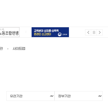
관
사이트맵
유
정
관
부
기
기
관
관