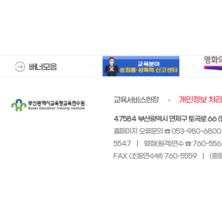
배너모음
교육서비스헌장
개인정보 처
47584 부산광역시 연제구 토곡로 66 (연
홈페이지 오류문의 ☎ 053-980-6800
5547 | 행정(원격)연수 ☎ 760-556
FAX (초등연수부) 760-5559 | (중