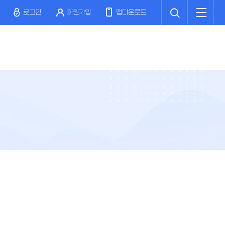
검
전
색
체
로그인
회원가입
앱다운로드
메
뉴