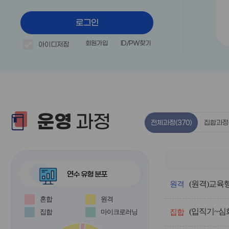
로그인
회원가입
ID/PW찾기
아이디저장
운영
과정
전체과정
(370)
집합과정
연수 유형 분포
전
(원격)교육
체
원격
과
혼합
원격
정
(입직기~심
의
집합
마이크로러닝
집합
운