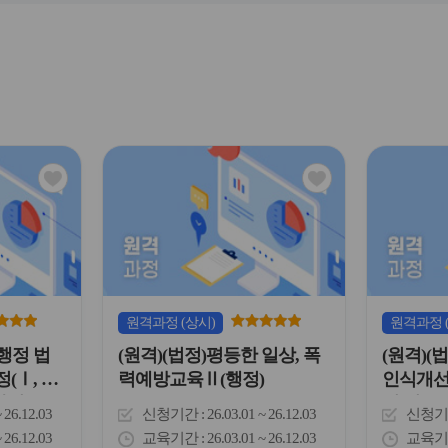
육,이해
교육,장애인학대신고의무자
학대신고
교육)(교육공무직)(행정)
개제도운
장내장애인
선교육)
관
관
심
심
아
아
이
이
콘
콘
원격
과정
(상시)
원격
과정
 행정 법
(원격)(법정)평등한 일상, 폭
(원격)(
Ⅰ, Ⅱ,
력예방교육Ⅱ(행정)
인식개선
자및공공
원 및 교
~ 26.12.03
신청기간
26.03.01 ~ 26.12.03
신청기
대예방교
~ 26.12.03
교육기간
26.03.01 ~ 26.12.03
교육기