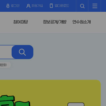
검
전
색
체
로그인
회원가입
앱다운로드
메
뉴
참여마당
정보공개/개방
연수원소개
검
색
다문화