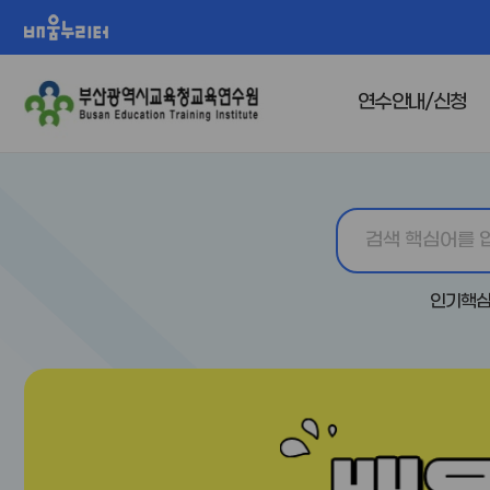
배움누리터
연수안내/신청
인기핵