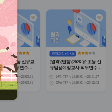
관
관
심
심
아
아
이
이
콘
콘
(상시)
원격
과정
(상시)
026년도 중등 신규교
(원격)(법정)(2026 유·초등 신
예정자 직무연수
규임용예정교사 직무연수
 법정의무교육 통합
용)교원 법정의무교육 통합
간
26.02.09 ~ 26.03.31
신청기간
26.03.01 ~ 26.11.27
)
과정Ⅱ(안보,긴급복지신고
간
26.02.09 ~ 26.03.31
교육기간
26.03.01 ~ 26.12.03
의무자,사회적장애인식개선,
장애인학대신고의무자,정보
공개제도,감염병예방,부패방
지[청렴],이해충돌방지법,4
대폭력예방)(유초 교원)