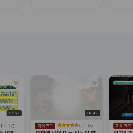
식/사회적
육개인정
감염병예방
),성희롱
폭력예방
고의무자
행정)
관
관
심
심
아
아
이
이
콘
콘
16:51
16:47
(
17
)
(
12
)
마이크로
마이크로