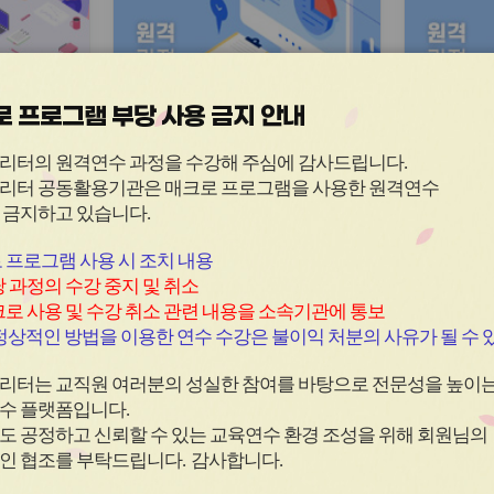
이
이
콘
콘
 프로그램 부당 사용 금지 안내
원격
과정
(상시)
원격
과정
노동인권교
(원격)사례와 쟁점을 통해 보
(원격)
리터의 원격연수 과정을 수강해 주심에 감사드립니다
.
 역량강
는 중학교 디지털 시민성 교
디지털 
리터 공동활용기관은 매크로 프로그램을 사용한
원격연수
육(중학교)(중고 교원 및 교
교)(초 
 금지하고 있습니다.
~ 26.08.14
신청기간
26.07.01 ~ 26.11.27
신청기
육전문직)
~ 26.08.14
교육기간
26.07.01 ~ 26.12.03
교육기
 프로그램 사용 시 조치 내용
 과정의 수강 중지 및 취소
로 사용 및 수강 취소 관련 내용을 소속기관에 통보
상적인 방법을 이용한 연수 수강은 불이익 처분의 사유가 될 수 
리터는 교직원 여러분의 성실한 참여를 바탕으로 전문성을 높이
수 플랫폼입니다
.
도 공정하고 신뢰할 수 있는 교육연수 환경 조성을 위해 회원님의
인 협조를 부탁드립니다
.
감사합니다
.