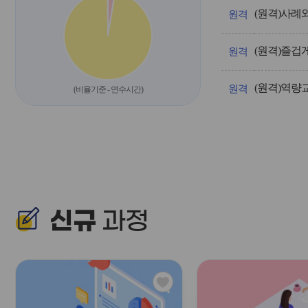
영/
과
원격
정
명,
차
원격
시,
계
(원격)역량
획
원격
(비율기준 - 연수시간)
인
원,
신
청
인
원,
신
청
기
신규
간,
과정
교
육
기
간
을
관
안
심
내
아