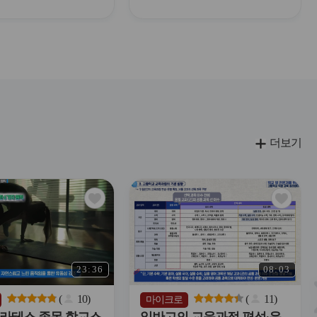
더보기
관
관
심
심
아
아
이
이
콘
콘
23:36
08:03
(
10
)
(
11
)
마이크로