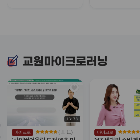
약오남용예방,적극행정,정보
육,직장내장애인인
보안,학교폭력예방교육,학생
장애인인식개선교
인권보호,감염병예방교육,긴
보보호,정보보안,
급복지신고의무자교육,부패
교육,부패방지(청렴
방지(청렴),성희롱성폭력성
성폭력성매매가정
매매가정폭력예방교육,이해
교육,장애인학대신
충돌방지법,장애인학대신고
교육)(교육공무직)(
의무자교육,정보공개제도운
교원마이크로러닝
영에관한교육, 직장내장애인
인식/장애인인식개선교육)
(행정)
관
심
아
이
콘
13:38
슬
라
(
11
)
마이크로
마이크로
이