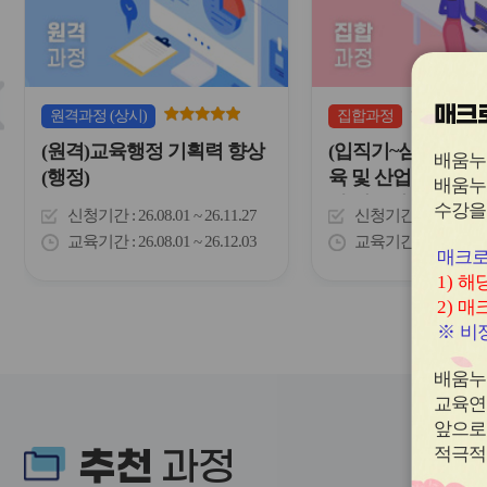
하
이
는
콘
표
입
니
다.
매크로
슬
원격
과정
(상시)
집합
과정
라
(원격)교육행정 기획력 향상
(입직기~심화기)
이
배움누
드
(행정)
육 및 산업안전교육
배움누
버
화 직무연수
수강을
튼
신청기간
26.08.01 ~ 26.11.27
신청기간
26.05.28 
이
교육기간
26.08.01 ~ 26.12.03
교육기간
26.08.12 
전
매크로
1)
해당
2)
매크
※
비정
배움누
교육연
앞으로
추천
적극적
과정