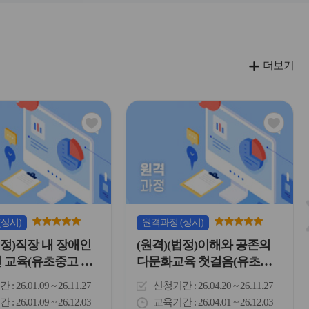
더보기
관
관
심
심
아
아
이
이
콘
콘
(상시)
원격
과정
(상시)
법정)직장 내 장애인
(원격)(법정)이해와 공존의
 교육(유초중고 교
다문화교육 첫걸음(유초중
육전문직)
고 교원 및 교육전문직)
간
26.01.09 ~ 26.11.27
신청기간
26.04.20 ~ 26.11.27
간
26.01.09 ~ 26.12.03
교육기간
26.04.01 ~ 26.12.03