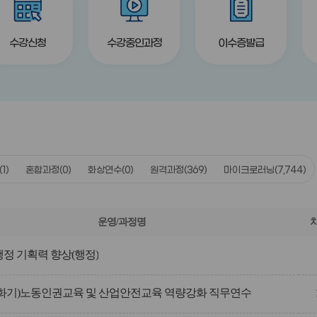
수강신청
수강중인과정
이수증발급
(1)
혼합과정
(0)
화상연수
(0)
원격과정
(369)
마이크로러닝
(7,744)
운영/과정명
행정 기획력 향상(행정)
화기)노동인권교육 및 산업안전교육 역량강화 직무연수