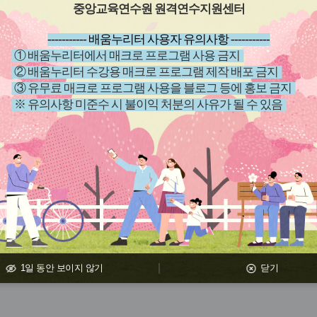
중앙교육연수원 원격연수지원센터
----------- 배움누리터 사용자 유의사항 -----------
관
관
① 배움누리터에서 매크로 프로그램 사용 금지
심
심
② 배움누리터 수강용 매크로 프로그램 제작 배포 금지
아
아
③ 유무료 매크로 프로그램 사용을 블로그 등에 홍보 금지
이
이
※ 유의사항 미준수 시 불이익 처분의 사유가 될 수 있음
콘
콘
원격
과정
(상시)
원격
과정
 행정 법
(원격)(법정)2026년 행정 법
(원격)2
Ⅰ, Ⅱ)
정의무교육 통합과정(Ⅰ, Ⅱ,
사 임용
동학대신
아동학대신고의무자및공공
Ⅱ(교원
~ 26.12.03
신청기간
26.04.01 ~ 26.12.03
신청기
교육,유해
부문종사자아동학대예방교
과정Ⅰ,Ⅱ
~ 26.12.03
교육기간
26.04.01 ~ 26.12.03
교육기
행정,정보
육,직장내장애인인식/사회적
교육,학생
장애인인식개선교육개인정
1일 동안 보이지 않기
닫기
방교육,긴
보보호,정보보안,감염병예방
육,부패
교육,부패방지(청렴),성희롱
성폭력성
성폭력성매매가정폭력예방