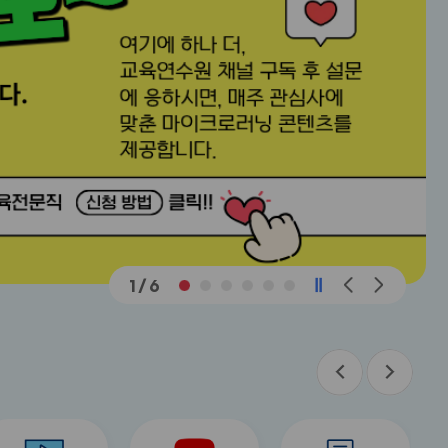
메
메
1
/
6
인
인
슬
슬
라
라
이
이
드
드
이
다
이
다
전
음
전
음
버
버
title
title
title