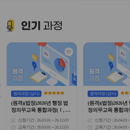
대신고의무자,정보공개,감염
매매가정폭력예방교
병예방,부패방지[청렴],이해
충돌방지법,장애인
충돌방지법,4대폭력예방)(유
의무자교육,정보공
인기
과정
초중고 교원 및 교육전문직)
영에관한교육, 직
인식/장애인인식개
(행정)
관
심
아
이
콘
슬
라
원격
과정
(상시)
원격
과정
(상시)
이
(원격)(법정)2026년 행정 법
(원격)(법정)2026년
드
버
정의무교육 통합과정(Ⅰ, Ⅱ)
정의무교육 통합과정(
튼
(개인정보보호,아동학대신
아동학대신고의무
신청기간
26.03.01 ~ 26.12.03
신청기간
26.04.01 
이
고의무자교육,안보교육,유해
부문종사자아동학
전
교육기간
26.03.01 ~ 26.12.03
교육기간
26.04.01 