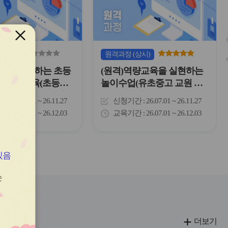
이
이
콘
콘
(상시)
원격
과정
(상시)
즐겁게 실천하는 초등
(원격)역량교육을 실현하는
시민성 교육(초등학
놀이수업(유초중고 교원 및
교원 및 교육전문직)
교육전문직)
간
26.07.01 ~ 26.11.27
신청기간
26.07.01 ~ 26.11.27
간
26.07.01 ~ 26.12.03
교육기간
26.07.01 ~ 26.12.03
있음
는
더보기