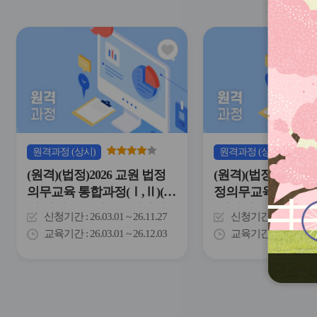
관
심
아
이
콘
원격
과정
(상시)
원격
과정
(상시)
(원격)(법정)2026 교원 법정
(원격)(법정)2026년
의무교육 통합과정(Ⅰ,Ⅱ)(인
정의무교육 통합과정(
성,생명존중,학교폭력예방,
(개인정보보호,아
신청기간
26.03.01 ~ 26.11.27
신청기간
26.03.01 
교육활동침해행위예방,학생
고의무자교육,안보
교육기간
26.03.01 ~ 26.12.03
교육기간
26.03.01 
인권보호,적극행정,유해약물
약오남용예방,적극
오남용예방,안보,아동학대신
보안,학교폭력예방
고의무자,개인정보보호,정보
인권보호,감염병예
보안,긴급복지신고의무자,사
급복지신고의무자교
회적장애인식개선,장애인학
방지(청렴),성희롱